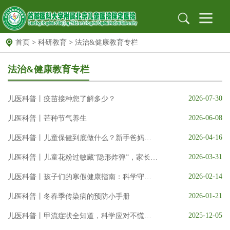
首页
>
科研教育
>
法治&健康教育专栏
首页
医院概况
医院简介
组织架构
医院文化
法治&健康教育专栏
医院新闻
新闻动态
医院公告
2026-07-30
儿医科普丨疫苗接种您了解多少？
就医指南
出诊信息
地址位置
保定专家
北京专家
远程门诊
2026-06-08
儿医科普丨芒种节气养生
2026-04-16
党建园地
党建文化园地
儿医科普丨儿童保健到底做什么？新手爸妈快来看看!
工作动态
支部园地
2026-03-31
儿医科普丨儿童花粉过敏藏“隐形炸弹”，家长必知3个信号＋5步防护
信息公开
招标采购
公示栏
安全生产
2026-02-14
儿医科普丨孩子们的寒假健康指南：科学守护，快乐过春节
科研教育
科教动态
规培园地
2026-01-21
儿医科普丨冬春季传染病的预防小手册
药物临床试验机构
药物临床试验机构
药物临床试验伦理委员会
2025-12-05
儿医科普丨甲流症状全知道，科学应对不慌张！
图书馆