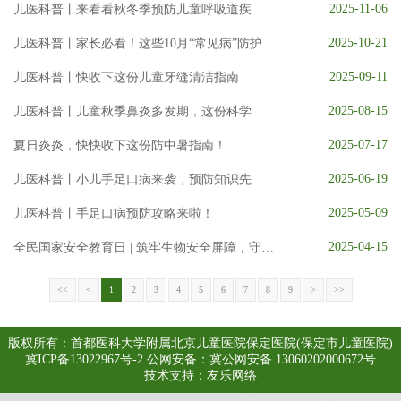
大医电子图书阅览系统
知网数据库
UpToDate临床顾问
2025-11-06
儿医科普丨​来看看秋冬季预防儿童呼吸道疾病的实用技巧！
医患交流
2025-10-21
儿医科普丨家长必看！这些10月“常见病”防护指南
2025-09-11
儿医科普丨快收下这份儿童牙缝清洁指南
2025-08-15
儿医科普丨儿童秋季鼻炎多发期，这份科学防治指南请收好
2025-07-17
夏日炎炎，快快收下这份防中暑指南！
2025-06-19
儿医科普丨小儿手足口病来袭，预防知识先掌握！
2025-05-09
儿医科普丨手足口病预防攻略来啦！
2025-04-15
全民国家安全教育日 | 筑牢生物安全屏障，守护生命共同未来
<<
<
1
2
3
4
5
6
7
8
9
>
>>
版权所有：首都医科大学附属北京儿童医院保定医院(保定市儿童医院)
冀ICP备13022967号-2
公网安备：冀公网安备 13060202000672号
技术支持：
友乐网络