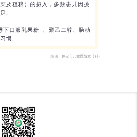
蔬菜及粗粮）的摄入，多数患儿因挑
不足。
导下口服
乳果糖
、聚乙二醇、肠动
便习惯。
(编辑：保定市儿童医院宣传科)