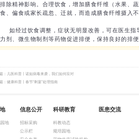
排除精神影响。合理饮食，增加膳食纤维（水果、
食、偏食或家长疏忽、迁就，而造成膳食纤维摄入
如经过饮食调整，症状无明显改善，可在医生指
力剂、微生物制剂等药物促进排便，保持良好的排
篇：
儿医科普丨诺如病毒来袭，我们如何应对
篇：
健康科普丨春节“剩宴”处理指南
地
信息公开
科研教育
医患交流
化园地
招标采购
科教动态
公示栏
规培园地