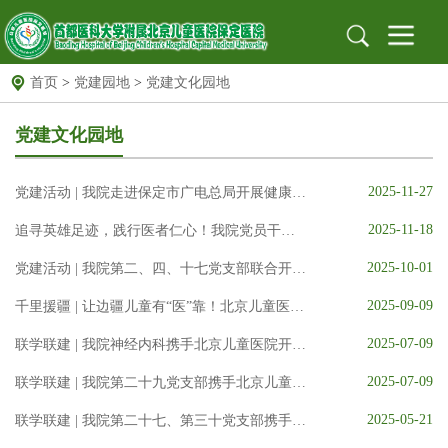
首页
>
党建园地
>
党建文化园地
首页
医院概况
医院简介
组织架构
医院文化
党建文化园地
医院新闻
新闻动态
医院公告
2025-11-27
党建活动 | 我院走进保定市广电总局开展健康科普宣讲
就医指南
出诊信息
地址位置
保定专家
北京专家
远程门诊
2025-11-18
追寻英雄足迹，践行医者仁心！我院党员干部赴唐县开展思政教育活动
2025-10-01
党建园地
党建文化园地
党建活动 | 我院第二、四、十七党支部联合开展参观白洋淀雁翎队纪念馆红色教育活动
工作动态
支部园地
2025-09-09
千里援疆 | 让边疆儿童有“医”靠！北京儿童医院保定医院召开援疆医师欢送会
信息公开
招标采购
公示栏
安全生产
2025-07-09
联学联建 | 我院神经内科携手北京儿童医院开展“国际癫痫关爱日”主题义诊活动
科研教育
科教动态
规培园地
2025-07-09
联学联建 | 我院第二十九党支部携手北京儿童医院影像学科党支部开展联学联建活动
药物临床试验机构
药物临床试验机构
药物临床试验伦理委员会
2025-05-21
联学联建 | 我院第二十七、第三十党支部携手农大信息学院党支部开展联学联建活动
图书馆