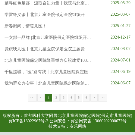
大医电子图书阅览系统
知网数据库
UpToDate临床顾问
2025-05-29
踏寻红色足迹，汲取奋进力量丨我院与北京儿童医院知联会组织开展爱心义诊暨红色教育共建活动
医患交流
2025-03-07
学雷锋义诊丨北京儿童医院保定医院组织开展学雷锋义诊志愿服务活动
2025-01-27
新春慰问，情暖儿医！
2024-12-17
一支部一品牌 |北京儿童医院保定医院组织开展党支部党建品牌设计评比活动
2024-08-07
党旗映儿医丨北京儿童医院保定医院主题党日活动集锦（一）
2024-07-01
北京儿童医院保定医院隆重举办庆祝建党103周年暨“七一”表彰大会
2024-06-19
千里援疆，“医”路有我丨北京儿童医院保定医院召开援疆医师欢送会
2024-06-07
我为群众办实事丨北京儿童医院保定医院第九党支部到保定市福利院开展慰问活动
<<
<
1
2
3
4
5
6
>
>>
版权所有：首都医科大学附属北京儿童医院保定医院(保定市儿童医院)
冀ICP备13022967号-2
公网安备：冀公网安备 13060202000672号
技术支持：
友乐网络