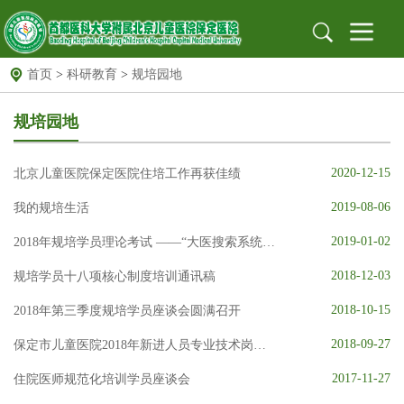
首页
>
科研教育
>
规培园地
首页
医院概况
医院简介
组织架构
医院文化
规培园地
医院新闻
新闻动态
医院公告
2020-12-15
北京儿童医院保定医院住培工作再获佳绩
就医指南
出诊信息
地址位置
保定专家
北京专家
远程门诊
2019-08-06
我的规培生活
2019-01-02
党建园地
党建文化园地
2018年规培学员理论考试 ——“大医搜索系统”来到我院啦
工作动态
支部园地
2018-12-03
规培学员十八项核心制度培训通讯稿
信息公开
招标采购
公示栏
安全生产
2018-10-15
2018年第三季度规培学员座谈会圆满召开
科研教育
科教动态
规培园地
2018-09-27
保定市儿童医院2018年新进人员专业技术岗前培训圆满完成
药物临床试验机构
药物临床试验机构
药物临床试验伦理委员会
2017-11-27
住院医师规范化培训学员座谈会
图书馆