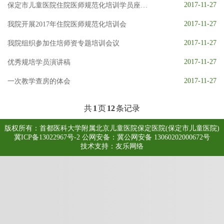
大医电子图书阅览系统
知网数据库
UpToDate临床顾问
2017-11-27
保定市儿童医院住院医师规范化培训学员座谈会
医患交流
2017-11-27
我院开展2017年住院医师规范化培训会
2017-11-27
我院组织参加住培师资专题培训会议
2017-11-27
优秀规培学员演讲稿
2017-11-27
一次教学查房的体会
共
1
页
12
条记录
版权所有：首都医科大学附属北京儿童医院保定医院(保定市儿童医院)
冀ICP备13022967号-2
公网安备：冀公网安备 13060202000672号
技术支持：
友乐网络