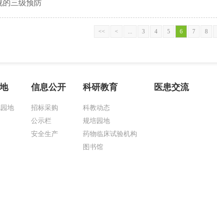
视的三级预防
<<
<
...
3
4
5
6
7
8
地
信息公开
科研教育
医患交流
化园地
招标采购
科教动态
公示栏
规培园地
安全生产
药物临床试验机构
图书馆