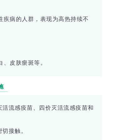
。
性疾病的人群，表现为高热持续不
白、皮肤瘀斑等。
施
灭活流感疫苗、四价灭活流感疫苗和
密切接触。