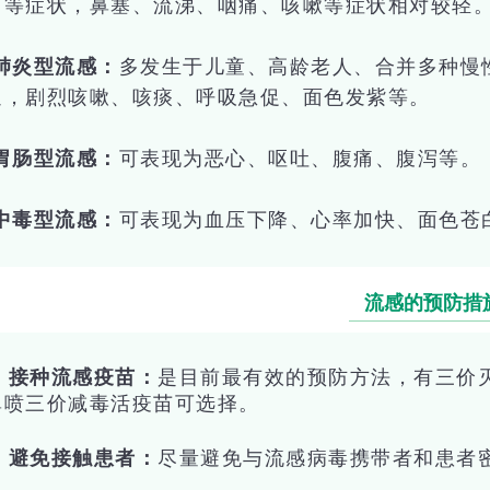
痛等症状，鼻塞、流涕、咽痛、咳嗽等症状相对较轻
·肺炎型流感：
多发生于儿童、高龄老人、合并多种慢
退，剧烈咳嗽、咳痰、呼吸急促、面色发紫等。
·胃肠型流感：
可表现为恶心、呕吐、腹痛、腹泻等。
·中毒型流感：
可表现为血压下降、心率加快、面色苍
流感的预防措
.
接种流感疫苗：
是目前最有效的预防方法，有三价
鼻喷三价减毒活疫苗
可选择
。
. 避免接触患者：
尽量避免与流感病毒携带者和患者