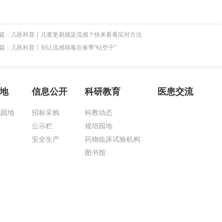
篇：
儿医科普丨儿童更易感染流感？快来看看应对方法
篇：
儿医科普丨别让流感病毒在春季“钻空子”
地
信息公开
科研教育
医患交流
化园地
招标采购
科教动态
公示栏
规培园地
安全生产
药物临床试验机构
图书馆