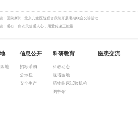
篇：
医院新闻 | 北京儿童医院联合我院开展暑期联合义诊活动
篇：
暖心丨白衣天使暖人心，用爱传递正能量
地
信息公开
科研教育
医患交流
化园地
招标采购
科教动态
公示栏
规培园地
安全生产
药物临床试验机构
图书馆