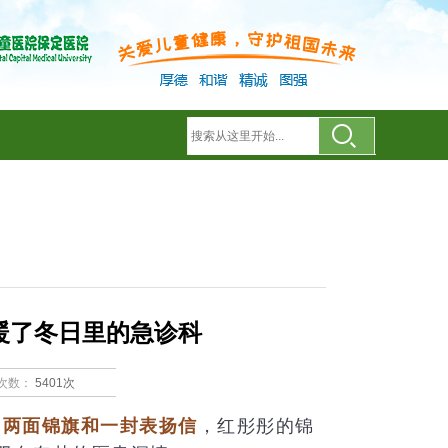
暖了冬日里的急诊科
次数：
5401次
到
两面锦旗和一封表扬信
，红彤彤的锦