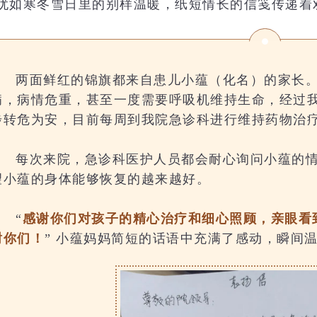
犹如寒冬雪日里的别样温暖，纸短情长的信笺传递着
两面鲜红的锦旗都来自患儿小蕴（化名）的家长
病
，病情危重，甚至一度需要呼吸机维持生命，经过
步转危为安，目前每周到我院急诊科进行维持药物治
每次来院，急诊科医护人员都会耐心询问小蕴的
望小蕴的身体能够恢复的越来越好。
“
感谢你们对孩子的精心治疗和细心照顾，亲眼看
谢你们！
” 小蕴妈妈简短的话语中充满了感动，瞬间