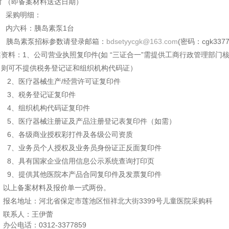
时 （即备案材料送达日期）
采购明细：
内六科：胰岛素泵1台
胰岛素泵招标参数请登录邮箱：
bdsetyycgk@163.com
(密码：cgk337
资料：1、公司营业执照复印件(如 “三证合一”需提供工商行政管理部门
，则可不提供税务登记证和组织机构代码证）
、医疗器械生产/经营许可证复印件
、税务登记证复印件
、组织机构代码证复印件
、医疗器械注册证及产品注册登记表复印件（如需）
、各级商业授权彩打件及各级公司资质
、业务员个人授权及业务员身份证正反面复印件
、具有国家企业信用信息公示系统查询打印页
、提供其他医院本产品合同复印件及发票复印件
以上备案材料及报价单一式两份。
报名地址：河北省保定市莲池区恒祥北大街3399号儿童医院采购科
联系人：王伊蕾
办公电话：0312-3377859