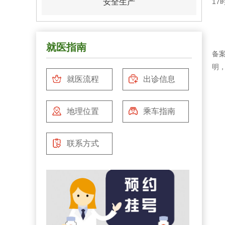
安全生产
17
就医指南
备案
明
就医流程
出诊信息
2
3
4
地理位置
乘车指南
5
6
联系方式
7
8
9