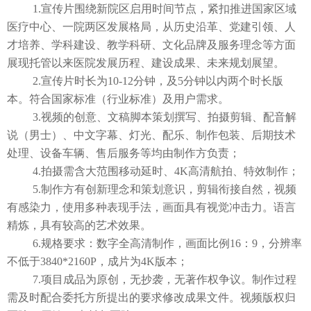
大医电子图书阅览系统
知网数据库
UpToDate临床顾问
1.宣传片围绕新院区启用时间节点，紧扣推进国家区域
医疗中心、一院两区发展格局，从历史沿革、党建引领、人
医患交流
才培养、学科建设、教学科研、文化品牌及服务理念等方面
展现托管以来医院发展历程、建设成果、未来规划展望。
2.宣传片时长为10-12分钟，及5分钟以内两个时长版
本。符合国家标准（行业标准）及用户需求。
3.视频的创意、文稿脚本策划撰写、拍摄剪辑、配音解
说（男士）、中文字幕、灯光、配乐、制作包装、后期技术
处理、设备车辆、售后服务等均由制作方负责；
4.拍摄需含大范围移动延时、4K高清航拍、特效制作；
5.制作方有创新理念和策划意识，剪辑衔接自然，视频
有感染力，使用多种表现手法，画面具有视觉冲击力。语言
精炼，具有较高的艺术效果。
6.规格要求：数字全高清制作，画面比例16：9，分辨率
不低于3840*2160P，成片为4K版本；
7.项目成品为原创，无抄袭，无著作权争议。制作过程
需及时配合委托方所提出的要求修改成果文件。视频版权归