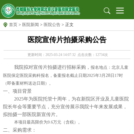
首页
>
医院新闻
>
医院公告
> 正文
首页
医院宣传片拍摄采购公告
医院概况
医院简介
组织架构
医院文化
医院新闻
新闻动态
医院公告
更新时间：2025-03-24 14:07:32 点击次数：12734次
就医指南
出诊信息
地址位置
我院拟对宣传片拍摄进行招标采购，
报名地点：北京儿童
保定专家
北京专家
远程门诊
28
医院保定医院采购科报名，备案报名截止日期
2025年3月
日
17时
党建园地
党建文化园地
工作动态
支部园地
（即备案材料送达日期）。
一、项目背景
信息公开
招标采购
公示栏
安全生产
2025年为医院托管十周年，为在新院区开业及儿童医院
院长年会等重要节点，充分宣传展示我院十年来发展成果，
科研教育
科教动态
规培园地
拟拍摄一部医院新宣传片。
药物临床试验机构
本项目最高限价为
9.6万元（含税）。
药物临床试验机构
药物临床试验伦理委员会
二、采购需求：
图书馆