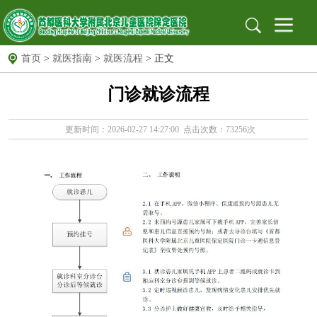
首页
>
就医指南
>
就医流程
> 正文
首页
门诊就诊流程
医院概况
医院简介
组织架构
医院文化
医院新闻
新闻动态
医院公告
更新时间：2026-02-27 14:27:00 点击次数：73256次
就医指南
出诊信息
地址位置
保定专家
北京专家
远程门诊
党建园地
党建文化园地
工作动态
支部园地
信息公开
招标采购
公示栏
安全生产
科研教育
科教动态
规培园地
药物临床试验机构
药物临床试验机构
药物临床试验伦理委员会
图书馆