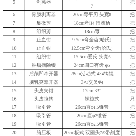
大医电子图书阅览系统
知网数据库
UpToDate临床顾问
5
剥离器
把
7
医患交流
6
骨膜剥离器
20cm弯平刃 头宽
把
8
7
显微剪
18cm弯
指圈柄
把
H4
8
组织剪
18cm弯
把
9
止血钳
9.5cm弯全齿
哈氏
把
(
)
10
止血钳
12.5cm弯全齿
哈氏
把
(
)
11
组织钳
15.5cm爱氏 头宽
把
6
12
肿瘤摘除镊
24cm圆口有齿 φ
把
5
13
后颅凹牵开器
28cm活动式
×
钩锐
把
4
4
14
脑乳突牵开器
3×
交叉钩
把
3
15
头皮夹钳
17cm 33°
把
16
头皮拉钩
螺旋式
只
17
吸引管
26cm直φ
锥管
把
1.5
18
吸引管
26cm直φ
锥管
把
2
19
吸引管
26cm直φ
锥管
把
2.5
20
脑压板
20cm板式 双圆头
带刻度
把
7/9