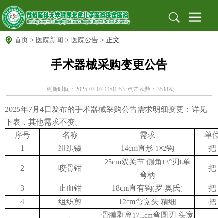
首页
>
医院新闻
>
医院公告
> 正文
首页
手术器械采购变更公告
医院概况
医院简介
组织架构
医院文化
医院新闻
新闻动态
医院公告
更新时间：2025-07-07 11:01:53 点击次数：3538次
就医指南
出诊信息
地址位置
2025年7月4日发布的手术器械采购公告需求明细变更：详见
保定专家
北京专家
远程门诊
下表，其他需求不变。
党建园地
党建文化园地
工作动态
支部园地
序号
名称
需求
单
1
组织镊
14cm直形
×
钩
把
1
2
信息公开
招标采购
公示栏
安全生产
25cm双关节 侧角
°刃
单
13
8
2
咬骨钳
把
弯柄
科研教育
科教动态
规培园地
3
止血钳
18cm直有钩
罗
奥氏
把
(
-
)
药物临床试验机构
药物临床试验机构
药物临床试验伦理委员会
4
组织剪
12cm弯宽头 精细
把
骨膜剥离
弯圆刃 头宽
17.5cm
图书馆