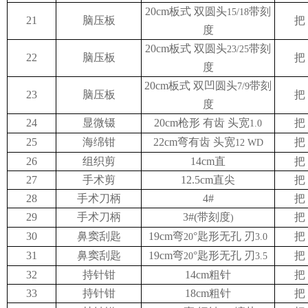
20cm板式 双圆头
带刻
15/18
21
脑压板
把
度
20cm板式 双圆头
带刻
23/25
22
脑压板
把
度
20cm板式 双凹圆头
带刻
7/9
23
脑压板
把
度
24
显微镊
20cm枪形 有齿 头宽
把
1.0
25
海绵钳
22cm弯有齿 头宽
把
12 WD
26
组织剪
14cm直
把
27
手术剪
12.5cm直尖
把
28
手术刀柄
4#
把
29
手术刀柄
3#(带刻度
把
)
30
鼻窦刮匙
19cm弯
°匙形无孔 刃
把
20
3.0
31
鼻窦刮匙
19cm弯
°匙形无孔 刃
把
20
3.5
32
持针钳
14cm粗针
把
33
持针钳
18cm粗针
把