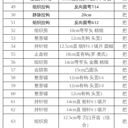
49
把
组织拉钩
反向圆弯
7/14
50
把
静脉拉钩
20cm
51
把
组织拉钩
反向圆弯
6/12
52
组织剪
10cm弯窄头 精细
把
53
整形镊
12cm无钩 头宽
把
1
54
持针钳
12.5cm直 细针
镶片 圆鳃
把
0.3
55
止血钳
18cm直有钩
罗
奥氏
把
(
-
)
56
组织剪
14cm弯窄头 金圈 精细
把
57
会阴剪
15cm凸圆头
把
58
整形镊
12cm有钩 头宽
把
0.6
59
整形镊
12cm有钩 头宽
把
0.8
60
整形镊
12cm有钩 头宽
把
1
61
持针钳
14cm直 粗针
镶片
把
0.5
62
持针钳
14cm直 细针
镶片
把
0.3
12.5cm弯 刃口开齿（综
63
组织剪
把
合）