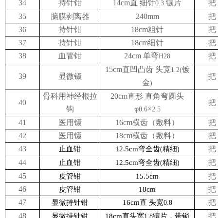
34
持针钳
14cm直 细针
镶片
把
0.3
35
脑膜剥离器
240mm
把
36
持针钳
18cm粗针
把
37
持针钳
18cm细针
把
38
血管钳
24cm 单弯
把
H28
15cm直凹凸齿 头宽
镀
1.2(
39
显微镊
把
金
)
骨科用神经根拉
20cm直形 直角弯圆头
40
把
钩
φ
×
0.6
2.5
41
医用镊
16cm横齿（敷料）
把
42
医用镊
18cm横齿（敷料）
把
43
把
止血钳
12.5cm
弯全齿
精细
(
)
44
把
止血钳
12.5cm
弯全齿
精细
(
)
45
把
皮管钳
15.5cm
46
把
皮管钳
18cm
47
把
显微持针钳
16cm
直 头宽
0.8
48
把
显微持针钳
18cm
直头宽
镶片，带锁
1.8