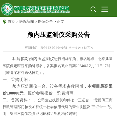
首页
>
医院新闻
>
医院公告
> 正文
首页
颅内压监测仪采购公告
医院概况
医院简介
组织架构
医院文化
医院新闻
新闻动态
医院公告
更新时间：2024-12-09 10:40:58 点击次数：8470次
就医指南
出诊信息
地址位置
我院拟对颅内压监测仪
进行招标采购，报名地点：北京儿童
保定专家
北京专家
远程门诊
12月11
医院保定医院采购科报名，备案报名截止日期
2024年
日
17时
党建园地
党建文化园地
工作动态
支部园地
（即备案材料送达日期）。
一、采购明细：
信息公开
招标采购
公示栏
安全生产
颅内压监测仪一台。设备需求参数附后，
本项目最高限
价
100000元
。报价参照报价一览表填写。
科研教育
科教动态
规培园地
二、备案资料：1
、公司营业执照复印件
(
如
“
三证合一
”
需提供工商
药物临床试验机构
行政管理部门核发加载统一社会信用代码的营业执照及
药物临床试验机构
药物临床试验伦理委员会
“
三证合一
”
说
明，则可不提供税务登记证和组织机构代码证）
图书馆