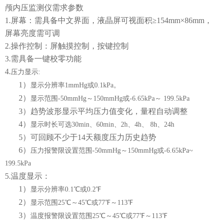
颅内压监测仪需求参数
1.屏幕：需具备中文界面，液晶屏可视面积≥154mm×86mm，
屏幕亮度需可调
2.操作控制：屏触摸控制，按键控制
3.需具备一键校零功能
4.
压力显示
:
1）
显示分辨率
1mmHg或0.1kPa。
2）
显示范围
-50mmHg～150mmHg或-6.65kPa～ 199.5kPa
3）趋势波形显示平均压力值变化，量程自动调整
4）
显示时长可选
30min、60min、2h、4h、 8h、24h
5）可回顾不少于14天额度压力历史趋势
6）
压力报警限设置范围
-50mmHg～150mmHg或-6.65kPa~
199.5kPa
5.温度显示：
1）
显示分辨率
0.1℃或0.2℉
2）
显示范围
25℃～45℃或77℉～113℉
3）
温度报警限设置范围
25℃～45℃或77℉～113℉