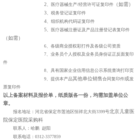
大医电子图书阅览系统
知网数据库
UpToDate临床顾问
2
（如需）
、医疗器械生产
/
经营许可证复印件
3
医患交流
、税务登记证复印件
4
、组织机构代码证复印件
5
、医疗器械注册证及产品注册登记表复印件
（如需）
6
、各级商业授权彩打件及各级公司资质
7
、业务员个人授权及业务员身份证正反面复印
件
8
、具有国家企业信用信息公示系统查询打印页
其他单位销售
或
9
、
提供本产品
合同复印件
发
票复印件
以上备案材料及报价单，纸质版各一份，均需加盖单位公
章。
北京儿童医
报名地址：河北省保定市莲池区恒祥北大街
3399号
院保定医院采购科
联系人：哈鹏
赵阳
联系电话：
0312-3377859