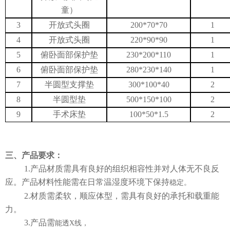
大医电子图书阅览系统
知网数据库
UpToDate临床顾问
童）
医患交流
3
开放式头圈
200*70*70
1
4
开放式头圈
220*90*90
1
5
俯卧面部保护垫
230*200*110
1
6
俯卧面部保护垫
280*230*140
1
7
半圆型支撑垫
300*100*40
2
8
半圆型垫
500*150*100
2
9
手术床垫
100*50*1.5
2
三、产品要求：
1.产品材质需具有良好的组织相容性并对人体无不良反
应。产品材料性能需在日常温湿度环境下保持
稳定。
2.材质需柔软，顺应体型，需具有良好的承托和载重能
力。
3.产品需
能透
X线，