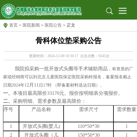
首页
>
医院新闻
>
医院公告
> 正文
首页
骨科体位垫采购公告
医院概况
医院简介
组织架构
医院文化
医院新闻
新闻动态
医院公告
更新时间：2024-12-09 10:36:17 点击次数：6341次
就医指南
出诊信息
地址位置
我院拟采购一批开放式头圈等手术辅助用品
，有资质的厂
保定专家
北京专家
远程门诊
家或经销商可以到北京儿童医院保定医院采购科报名，备案报名截止
党建园地
党建文化园地
工作动态
支部园地
2月11
日期
2024年1
日
17时 （即备案材料送达日期）。
一、
本项目最高限价33170元。报价按明细表分项报价。
信息公开
招标采购
公示栏
安全生产
二、
采购明细、需求参数及最高限价：
序号
产品名称
需求尺寸
需求
数量
科研教育
科教动态
规培园地
药物临床试验机构
药物临床试验机构
药物临床试验伦理委员会
1
开放式头圈
(
婴儿
)
110*50*30
1
2
开放式头圈（儿
150*50*30
1
图书馆