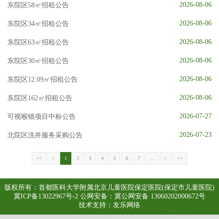
大医电子图书阅览系统
知网数据库
UpToDate临床顾问
2026-08-06
东院区58㎡招租公告
医患交流
2026-08-06
东院区34㎡招租公告
2026-08-06
东院区63㎡招租公告
2026-08-06
东院区30㎡招租公告
2026-08-06
东院区12.09㎡招租公告
2026-08-06
东院区162㎡招租公告
2026-07-27
可视喉镜项目中标公告
2026-07-23
北院区洗井服务采购公告
<<
<
1
2
3
4
5
6
7
...
>
>>
版权所有：首都医科大学附属北京儿童医院保定医院(保定市儿童医院)
冀ICP备13022967号-2
公网安备：冀公网安备 13060202000672号
技术支持：
友乐网络