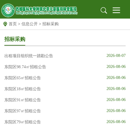
首页
>
信息公开
>
招标采购
首页
医院概况
医院简介
组织架构
医院文化
招标采购
医院新闻
新闻动态
医院公告
2026-08-07
出租项目组织统一踏勘公告
就医指南
出诊信息
地址位置
保定专家
北京专家
远程门诊
2026-08-06
东院区98.74㎡招租公告
2026-08-06
党建园地
东院区65㎡招租公告
党建文化园地
工作动态
支部园地
2026-08-06
东院区18㎡招租公告
信息公开
招标采购
公示栏
安全生产
2026-08-06
东院区91㎡招租公告
科研教育
科教动态
规培园地
2026-08-06
东院区97㎡招租公告
药物临床试验机构
药物临床试验机构
药物临床试验伦理委员会
2026-08-06
东院区79㎡招租公告
图书馆