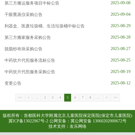
大医电子图书阅览系统
知网数据库
UpToDate临床顾问
2025-09-08
第三方搬运服务项目中标公告
医患交流
2025-09-04
干眼熏蒸仪采购公告
2025-08-29
利器盒、医废垃圾桶、生活垃圾桶中标公告
2025-08-28
第三方搬家服务采购公告
2025-08-27
脱脂纱布块采购公告
2025-08-25
中药饮片代煎服务流标公告
2025-08-19
中药饮片代煎服务采购公告
2025-08-12
变更公告
<<
<
...
2
3
4
5
6
7
8
...
>
>>
版权所有：首都医科大学附属北京儿童医院保定医院(保定市儿童医院)
冀ICP备13022967号-2
公网安备：冀公网安备 13060202000672号
技术支持：
友乐网络