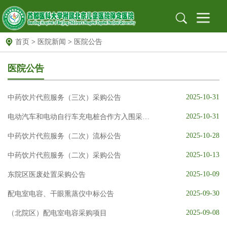
首页
>
医院新闻
>
医院公告
首页
医院概况
医院简介
组织架构
医院文化
医院公告
医院新闻
新闻动态
医院公告
2025-10-31
中药饮片代煎服务（三次）采购公告
就医指南
出诊信息
地址位置
保定专家
北京专家
远程门诊
2025-10-31
电动汽车和电动自行车充电桩合作方入围采购公告
2025-10-28
党建园地
中药饮片代煎服务（二次）流标公告
党建文化园地
工作动态
支部园地
2025-10-13
中药饮片代煎服务（二次）采购公告
信息公开
招标采购
公示栏
安全生产
2025-10-09
东院区医废处置采购公告
科研教育
科教动态
规培园地
2025-09-30
配电室电容、干眼熏蒸仪中标公告
药物临床试验机构
药物临床试验机构
药物临床试验伦理委员会
2025-09-08
（北院区）配电室电容采购项目
图书馆