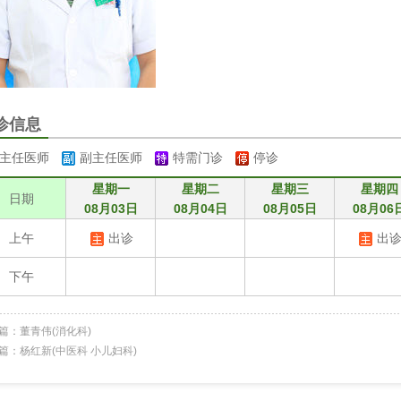
诊信息
主任医师
副主任医师
特需门诊
停诊
星期一
星期二
星期三
星期四
日期
08月03日
08月04日
08月05日
08月06
上午
出诊
出
下午
篇：
董青伟(消化科)
篇：
杨红新(中医科 小儿妇科)