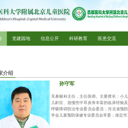
南
党建园地
信息公开
科研教育
医患交流
家介绍
孙守军
耳鼻喉科主任，
主任医师
。主要擅长：小
儿鼾症、急慢性中耳炎有丰富的临床经验
呼吸障碍防治专业委员会委员；河北省预
学会儿童预防保健专业委员会常委；保定市