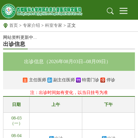
首页
>
专家介绍
>
科室专家
> 正文
首页
网站资料更新中...
医院概况
医院简介
组织架构
医院文化
出诊信息
医院新闻
新闻动态
医院公告
出诊信息（2026年08月03日--08月09日）
就医指南
出诊信息
地址位置
保定专家
北京专家
远程门诊
主任医师
副主任医师
特需门诊
停诊
党建园地
党建文化园地
工作动态
支部园地
注：出诊时间如有变化，以当日挂号为准
信息公开
招标采购
公示栏
安全生产
日期
上午
下午
科研教育
科教动态
规培园地
08-03
（一）
药物临床试验机构
药物临床试验机构
药物临床试验伦理委员会
08-04
图书馆