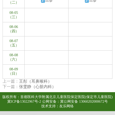
出诊
出诊
大医电子图书阅览系统
知网数据库
UpToDate临床顾问
（二）
医患交流
08-05
（三）
08-06
（四）
08-07
（五）
08-08
（六）
08-09
（日）
上一篇：
王彤（耳鼻喉科）
下一篇：
张雯静（心脏内科）
版权所有：首都医科大学附属北京儿童医院保定医院(保定市儿童医院)
冀ICP备13022967号-2
公网安备：冀公网安备 13060202000672号
技术支持：
友乐网络