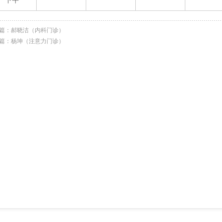
下午
篇：
郝晓洁（内科门诊）
篇：
杨坤（注意力门诊）