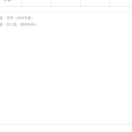
下午
篇：
李芳（内科专家）
篇：
郭士磊（整形外科）